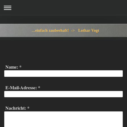
...einfach zauberhaft! -> Lothar Vogt
Name:
*
E-Mail-Adresse:
*
Nachricht:
*