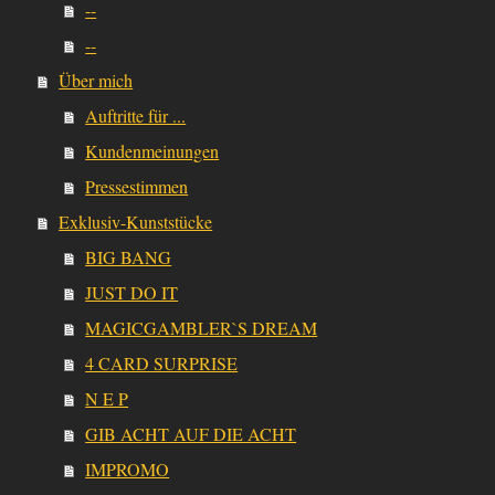
--
--
Über mich
Auftritte für ...
Kundenmeinungen
Pressestimmen
Exklusiv-Kunststücke
BIG BANG
JUST DO IT
MAGICGAMBLER`S DREAM
4 CARD SURPRISE
N E P
GIB ACHT AUF DIE ACHT
IMPROMO